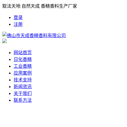
取法天地 自然天成 香精香料生产厂家
登录
注册
网站首页
日化香精
工业香精
应用案例
技术支持
新闻资讯
关于我们
联系方法