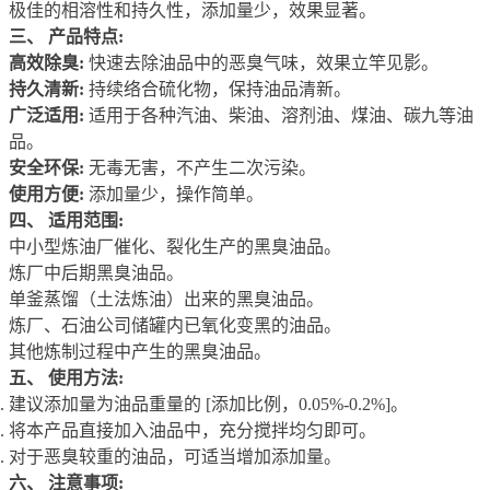
极佳的相溶性和持久性，添加量少，效果显著。
三、 产品特点:
高效除臭:
快速去除油品中的恶臭气味，效果立竿见影。
持久清新:
持续络合硫化物，保持油品清新。
广泛适用:
适用于各种汽油、柴油、溶剂油、煤油、碳九等油
品。
安全环保:
无毒无害，不产生二次污染。
使用方便:
添加量少，操作简单。
四、 适用范围:
中小型炼油厂催化、裂化生产的黑臭油品。
炼厂中后期黑臭油品。
单釜蒸馏（土法炼油）出来的黑臭油品。
炼厂、石油公司储罐内已氧化变黑的油品。
其他炼制过程中产生的黑臭油品。
五、 使用方法:
建议添加量为油品重量的 [添加比例，0.05%-0.2%]。
将本产品直接加入油品中，充分搅拌均匀即可。
对于恶臭较重的油品，可适当增加添加量。
六、 注意事项: