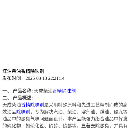
煤油柴油香精除味剂
发布时间：2025-03-13 22:21:14
一、 产品名称:
天成柴油
香精
除味剂
二、 产品概述:
天成柴油
香精
除味剂
是采用特殊原料和先进工艺精制而成的高
效油品
除味剂
，专为解决汽油、柴油、溶剂油、煤油、碳九等
油品中的恶臭气味问题而设计。本产品能强力络合油品中挥发
的硫化物，如硫化氢、硫醇、硫醚等，显著去除恶臭，并具有