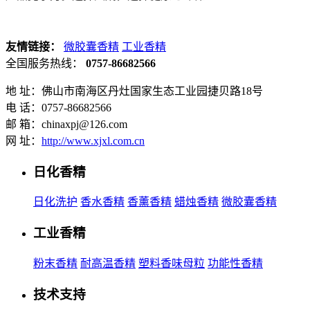
友情链接：
微胶囊香精
工业香精
全国服务热线：
0757-86682566
地 址：佛山市南海区丹灶国家生态工业园捷贝路18号
电 话：0757-86682566
邮 箱：chinaxpj@126.com
网 址：
http://www.xjxl.com.cn
日化香精
日化洗护
香水香精
香薰香精
蜡烛香精
微胶囊香精
工业香精
粉末香精
耐高温香精
塑料香味母粒
功能性香精
技术支持