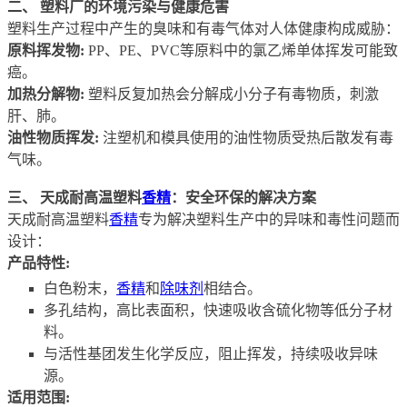
二、 塑料厂的环境污染与健康危害
塑料生产过程中产生的臭味和有毒气体对人体健康构成威胁：
原料挥发物:
PP、PE、PVC等原料中的氯乙烯单体挥发可能致
癌。
加热分解物:
塑料反复加热会分解成小分子有毒物质，刺激
肝、肺。
油性物质挥发:
注塑机和模具使用的油性物质受热后散发有毒
气味。
三、 天成耐高温塑料
香精
：安全环保的解决方案
天成耐高温塑料
香精
专为解决塑料生产中的异味和毒性问题而
设计：
产品特性:
白色粉末，
香精
和
除味剂
相结合。
多孔结构，高比表面积，快速吸收含硫化物等低分子材
料。
与活性基团发生化学反应，阻止挥发，持续吸收异味
源。
适用范围: